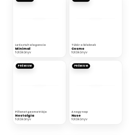
Letisztult elegancia
Tükör a léleknek
Minimal
Cosmo
fotókönyv
fotókönyv
PRÉMIUM
PRÉMIUM
Pillanat geometriája
A nagy nap
Nostalgia
Nuse
fotókönyv
fotókönyv