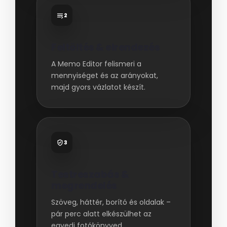
2
Feltöltés & elrendezés
A Memo Editor felismeri a
mennyiséget és az arányokat,
majd gyors vázlatot készít.
3
Testreszabás &
megrendelés
Szöveg, háttér, borító és oldalak –
pár perc alatt elkészülhet az
egyedi fotókönyved.