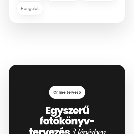
Hangulat
Online tervező
Egyszerű
fotókönyv-
tervezés
3 lépésben