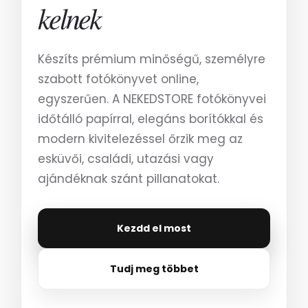
kelnek
Készíts prémium minőségű, személyre
szabott fotókönyvet online,
egyszerűen. A NEKEDSTORE fotókönyvei
időtálló papírral, elegáns borítókkal és
modern kivitelezéssel őrzik meg az
esküvői, családi, utazási vagy
ajándéknak szánt pillanatokat.
Kezdd el most
Tudj meg többet