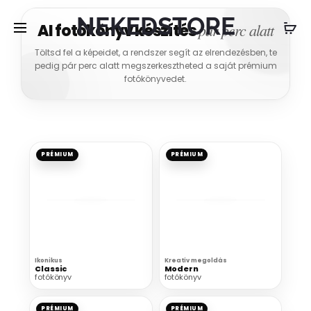
NEKEDSTORE
pár perc alatt
AI fotókönyv készítés
Töltsd fel a képeidet, a rendszer segít az elrendezésben, te
pedig pár perc alatt megszerkesztheted a saját prémium
fotókönyvedet.
PRÉMIUM
PRÉMIUM
Ikonikus
Kreatív megoldás
Classic
Modern
fotókönyv
fotókönyv
PRÉMIUM
PRÉMIUM