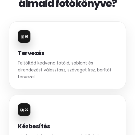
álmaid fotókönyve?
01
Tervezés
Feltöltöd kedvenc fotóid, sablont és
elrendezést választasz, szöveget írsz, borítót
tervezel.
02
Kézbesítés