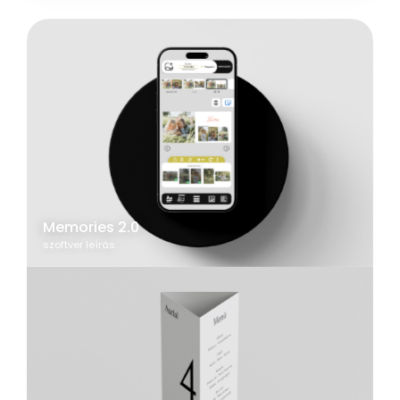
Memories 2.0
szoftver leírás