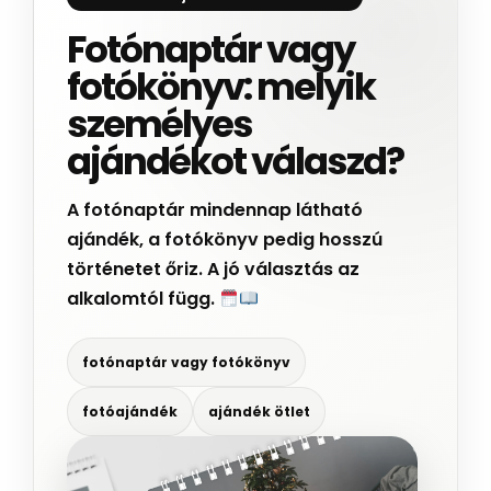
Fotónaptár vagy
fotókönyv: melyik
személyes
ajándékot válaszd?
A fotónaptár mindennap látható
ajándék, a fotókönyv pedig hosszú
történetet őriz. A jó választás az
alkalomtól függ.
fotónaptár vagy fotókönyv
fotóajándék
ajándék ötlet