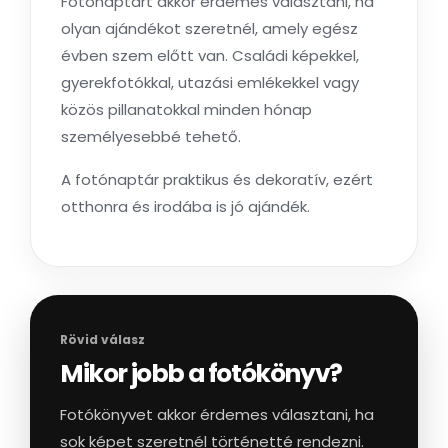
Fotónaptárt akkor érdemes választani, ha
olyan ajándékot szeretnél, amely egész
évben szem előtt van. Családi képekkel,
gyerekfotókkal, utazási emlékekkel vagy
közös pillanatokkal minden hónap
személyesebbé tehető.
A fotónaptár praktikus és dekoratív, ezért
otthonra és irodába is jó ajándék.
Rövid válasz
Mikor jobb a fotókönyv?
Fotókönyvet akkor érdemes választani, ha
sok képet szeretnél történetté rendezni.