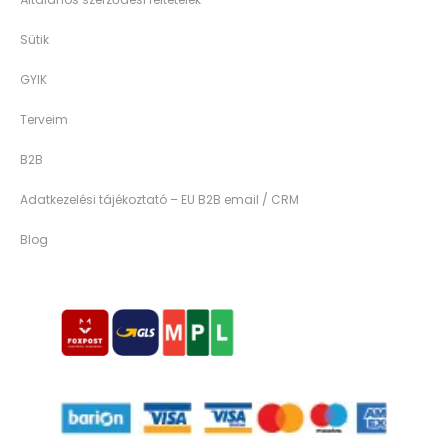
Sütik
GYIK
Terveim
B2B
Adatkezelési tájékoztató – EU B2B email / CRM
Blog