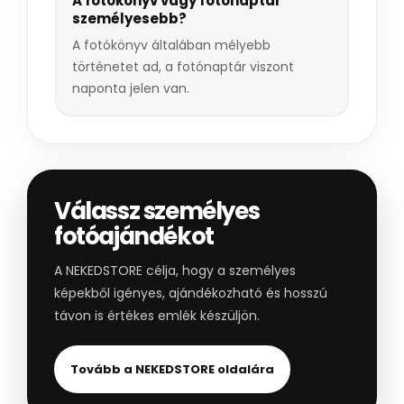
A fotókönyv vagy fotónaptár
személyesebb?
A fotókönyv általában mélyebb
történetet ad, a fotónaptár viszont
naponta jelen van.
Válassz személyes
fotóajándékot
A NEKEDSTORE célja, hogy a személyes
képekből igényes, ajándékozható és hosszú
távon is értékes emlék készüljön.
Tovább a NEKEDSTORE oldalára