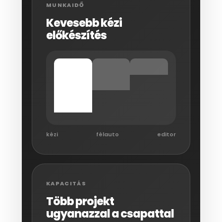
MUNKAIDŐ
Kevesebb kézi
előkészítés
kézi
félauto
editor
KAPACITÁS
Több projekt
ugyanazzal a csapattal