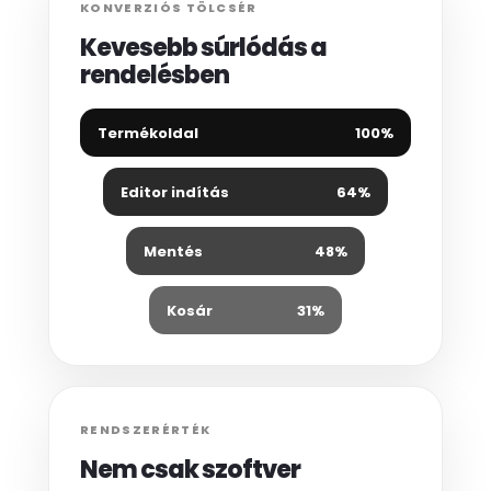
KONVERZIÓS TÖLCSÉR
Kevesebb súrlódás a
rendelésben
Termékoldal
100%
Editor indítás
64%
Mentés
48%
Kosár
31%
RENDSZERÉRTÉK
Nem csak szoftver