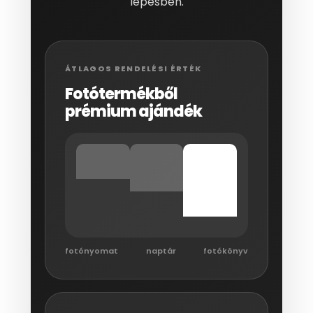
lépésben.
ÁTLAGOS RENDELÉSI ÉRTÉK
Fotótermékből
prémium ajándék
fotónyomat
naptár
fotókönyv