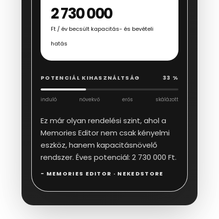
2 730 000
Ft / év becsült kapacitás- és bevételi
hatás
POTENCIÁL KIHASZNÁLTSÁG
33 %
induló
növekvő
erős
skálázott
Ez már olyan rendelési szint, ahol a
Memories Editor nem csak kényelmi
eszköz, hanem kapacitásnövelő
rendszer. Éves potenciál: 2 730 000 Ft.
- MEMORIES EDITOR · NEKEDSTORE