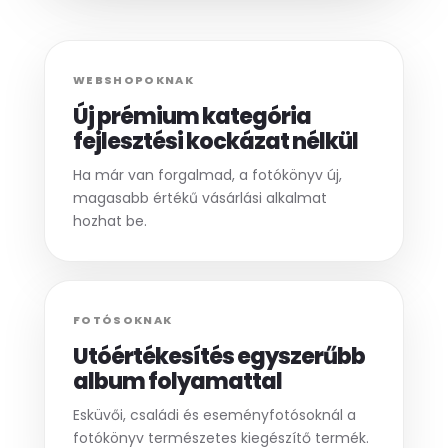
WEBSHOPOKNAK
Új prémium kategória
fejlesztési kockázat nélkül
Ha már van forgalmad, a fotókönyv új,
magasabb értékű vásárlási alkalmat
hozhat be.
FOTÓSOKNAK
Utóértékesítés egyszerűbb
album folyamattal
Esküvői, családi és eseményfotósoknál a
fotókönyv természetes kiegészítő termék.