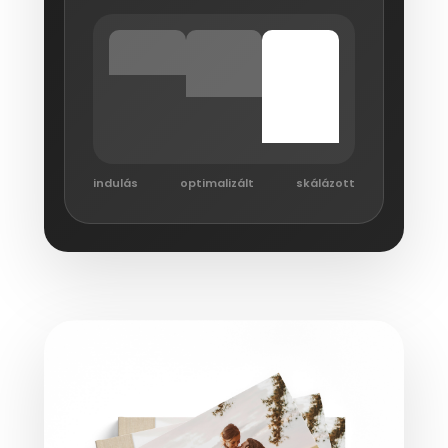
indulás
optimalizált
skálázott