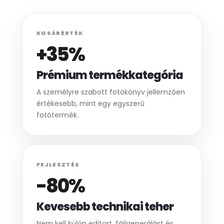
KOSÁRÉRTÉK
+35%
Prémium termékkategória
A személyre szabott fotókönyv jellemzően
értékesebb, mint egy egyszerű
fotótermék.
FEJLESZTÉS
-80%
Kevesebb technikai teher
Nem kell külön editort, fájlgenerálást és