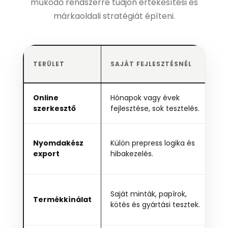
működő rendszerre tudjon értékesítési és
márkaoldali stratégiát építeni.
TERÜLET
SAJÁT FEJLESZTÉSNÉL
Online
Hónapok vagy évek
K
szerkesztő
fejlesztése, sok tesztelés.
d
A
Nyomdakész
Külön prepress logika és
g
export
hibakezelés.
m
Saját minták, papírok,
P
Termékkínálat
kötés és gyártási tesztek.
t