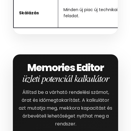
Minden új piac új technikai
F
Skálázás
feladat.
E
Memories Editor
üzleti potenciál kalkulátor
Állítsd be a várható rendelési számot,
árat és időmegtakarítást. A kalkulátor
azt mutatja meg, mekkora kapacitást és
árbevételi lehetőséget nyithat meg a
rendszer.