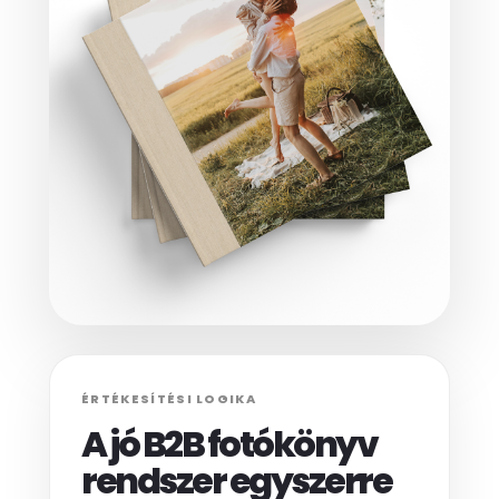
ÉRTÉKESÍTÉSI LOGIKA
A jó B2B fotókönyv
rendszer egyszerre