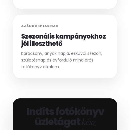
AJÁNDÉKPIACNAK
Szezonális kampányokhoz
jól illeszthető
Karácsony, anyák napja, esküvői szezon,
születésnap és évforduló mind erős
fotókönyv alkalom.
Indíts fotókönyv
üzletágat
kész