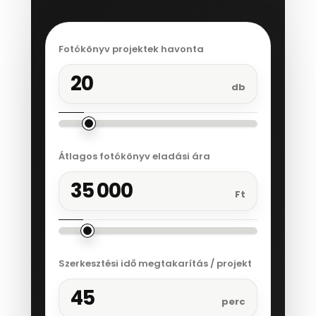
Fotókönyv projektek havonta
20
db
Átlagos fotókönyv eladási ára
35 000
Ft
Szerkesztési idő megtakarítás / projekt
45
perc