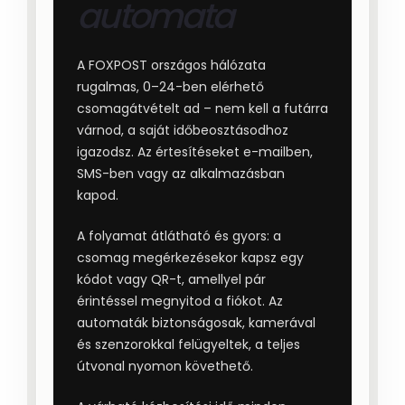
automata
A FOXPOST országos hálózata
rugalmas, 0–24-ben elérhető
csomagátvételt ad – nem kell a futárra
várnod, a saját időbeosztásodhoz
igazodsz. Az értesítéseket e-mailben,
SMS-ben vagy az alkalmazásban
kapod.
A folyamat átlátható és gyors: a
csomag megérkezésekor kapsz egy
kódot vagy QR-t, amellyel pár
érintéssel megnyitod a fiókot. Az
automaták biztonságosak, kamerával
és szenzorokkal felügyeltek, a teljes
útvonal nyomon követhető.