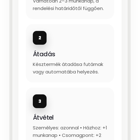
Várhatóan 2–3 munkanap, a
rendelési határidőtől függően.
2
Átadás
Késztermék átadása futárnak
vagy automatába helyezés.
3
Átvétel
Személyes: azonnal • Házhoz: +1
munkanap • Csomagpont: +2