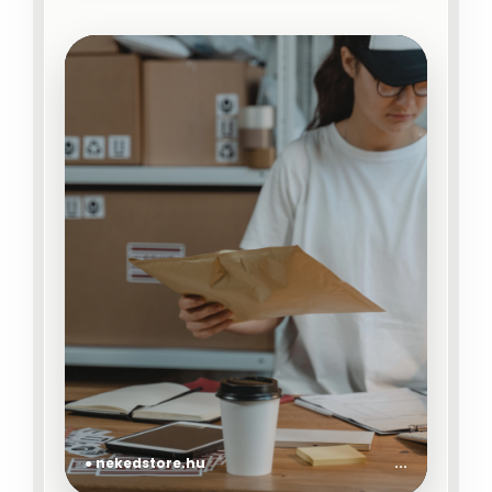
● nekedstore.hu
...