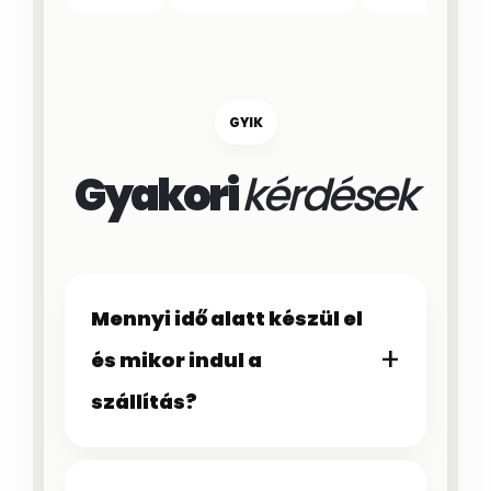
GYIK
Gyakori
kérdések
Mennyi idő alatt készül el
és mikor indul a
szállítás?