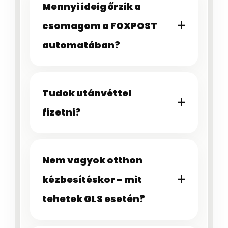
Mennyi ideig őrzik a
csomagom a FOXPOST
automatában?
Tudok utánvéttel
fizetni?
Nem vagyok otthon
kézbesítéskor – mit
tehetek GLS esetén?