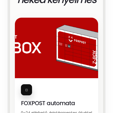
□
FOXPOST automata
0–24 elérhető, érintésmentes átvétel