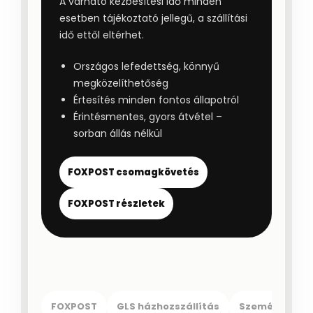
A várható kézbesítési idő minden
esetben tájékoztató jellegű, a szállítási
idő ettől eltérhet.
Országos lefedettség, könnyű
megközelíthetőség
Értesítés minden fontos állapotról
Érintésmentes, gyors átvétel –
sorban állás nélkül
FOXPOST csomagkövetés
FOXPOST részletek
FOXPOST
GLS házhozszállítás
Személyes átv