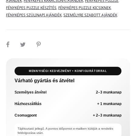
AJÁNDÉK
,
FÉNYKÉPES KARÁCSONYI AJÁNDÉK
,
FÉNYKÉPES PUZZLE
,
FÉNYKÉPES PUZZLE KÉSZÍTÉS
,
FÉNYKÉPES PUZZLE KICSIKNEK
,
FÉNYKÉPES SZÜLINAPI AJÁNDÉK
,
SZEMÉLYRE SZABOTT AJÁNDÉK
MEGOSZTÁS
MENNYISÉGI KEDVEZMÉNY • KONFIGURÁTORRAL
Várható gyártás és átvétel
Személyes átvétel
2–3 munkanap
Házhozszállítás
+ 1 munkanap
Csomagpont
+ 2–3 munkanap
Tájékoztató jellegű. A pontos időpontot e-mailben küldjük a rendelés
feldolgozása után.