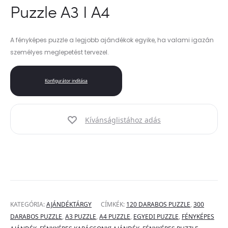
Puzzle A3 I A4
A fényképes puzzle a legjobb ajándékok egyike, ha valami igazán
személyes meglepetést tervezel.
Konfigurátor indítása
Kívánságlistához adás
KATEGÓRIA:
AJÁNDÉKTÁRGY
CÍMKÉK:
120 DARABOS PUZZLE
,
300
DARABOS PUZZLE
,
A3 PUZZLE
,
A4 PUZZLE
,
EGYEDI PUZZLE
,
FÉNYKÉPES