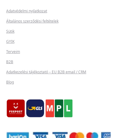
Adatvédelmi nyilatkozat
Általános szerződési feltételek
Sütik
GYIK
Terveim
B2B
Adatkezelési tájékoztató – EU B2B email / CRM
Blog