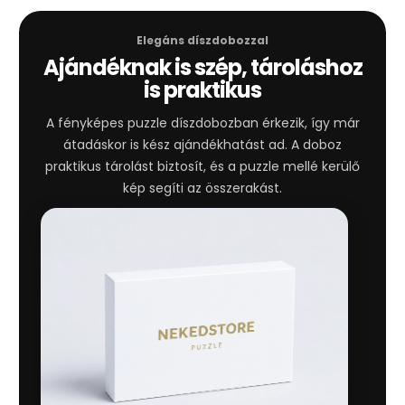
Elegáns díszdobozzal
Ajándéknak is szép, tároláshoz
is praktikus
A fényképes puzzle díszdobozban érkezik, így már
átadáskor is kész ajándékhatást ad. A doboz
praktikus tárolást biztosít, és a puzzle mellé kerülő
kép segíti az összerakást.