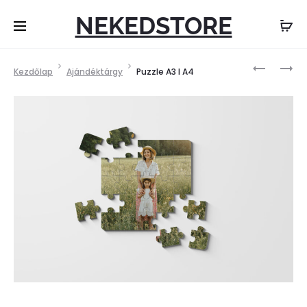
NEKEDSTORE
Termék
EGYEDI
FÉNYKÉPE
Kezdőlap
Ajándéktárgy
Puzzle A3 I A4
navigáci
ZOKNI
BÖGRE