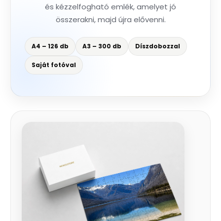
és kézzelfogható emlék, amelyet jó
összerakni, majd újra elővenni.
A4 – 126 db
A3 – 300 db
Díszdobozzal
Saját fotóval