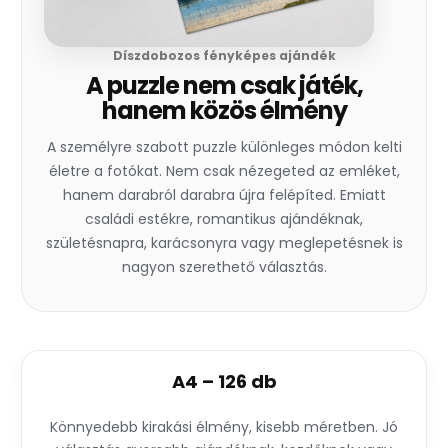
Díszdobozos fényképes ajándék
A puzzle nem csak játék,
hanem közös élmény
A személyre szabott puzzle különleges módon kelti
életre a fotókat. Nem csak nézegeted az emléket,
hanem darabról darabra újra felépíted. Emiatt
családi estékre, romantikus ajándéknak,
születésnapra, karácsonyra vagy meglepetésnek is
nagyon szerethető választás.
A4 – 126 db
Könnyedebb kirakási élmény, kisebb méretben. Jó