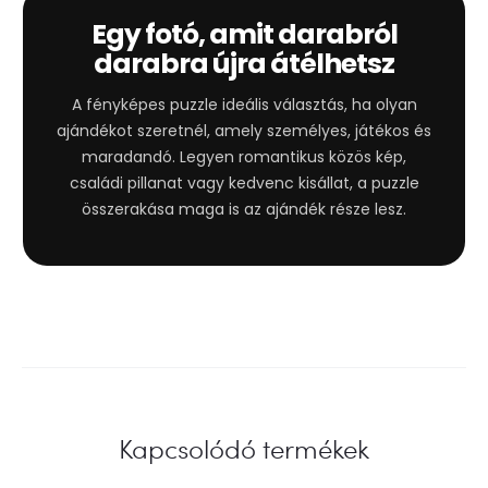
Egy fotó, amit darabról
darabra újra átélhetsz
A fényképes puzzle ideális választás, ha olyan
ajándékot szeretnél, amely személyes, játékos és
maradandó. Legyen romantikus közös kép,
családi pillanat vagy kedvenc kisállat, a puzzle
összerakása maga is az ajándék része lesz.
Kapcsolódó termékek