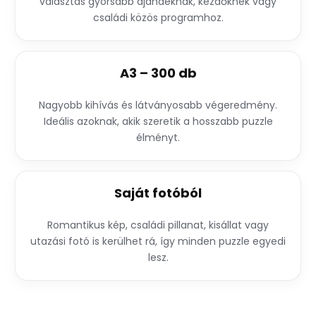
választás gyorsabb ajándéknak, kezdőknek vagy
családi közös programhoz.
A3 – 300 db
Nagyobb kihívás és látványosabb végeredmény.
Ideális azoknak, akik szeretik a hosszabb puzzle
élményt.
Saját fotóból
Romantikus kép, családi pillanat, kisállat vagy
utazási fotó is kerülhet rá, így minden puzzle egyedi
lesz.