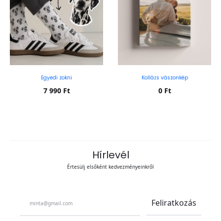
Egyedi zokni
Kollázs vászonkép
7 990
Ft
0
Ft
Kosárba teszem
Kosárba teszem
Hírlevél
Értesülj elsőként kedvezményeinkről