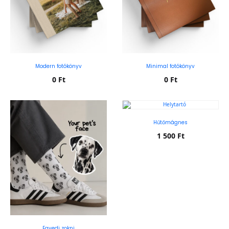
Modern fotókönyv
Minimal fotókönyv
0
Ft
0
Ft
Kosárba teszem
Kosárba teszem
Hűtőmágnes
1 500
Ft
Kosárba teszem
Egyedi zokni