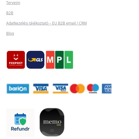
Terveim
B2B
Adatkezelési tájékoztató – EU B2B email / CRM
Blog