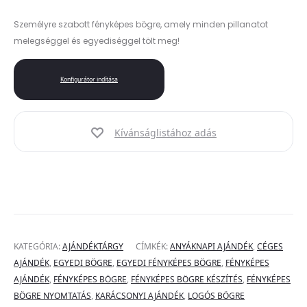
Személyre szabott fényképes bögre, amely minden pillanatot
melegséggel és egyediséggel tölt meg!
Konfigurátor indítása
Kívánságlistához adás
KATEGÓRIA:
AJÁNDÉKTÁRGY
CÍMKÉK:
ANYÁKNAPI AJÁNDÉK
,
CÉGES
AJÁNDÉK
,
EGYEDI BÖGRE
,
EGYEDI FÉNYKÉPES BÖGRE
,
FÉNYKÉPES
AJÁNDÉK
,
FÉNYKÉPES BÖGRE
,
FÉNYKÉPES BÖGRE KÉSZÍTÉS
,
FÉNYKÉPES
BÖGRE NYOMTATÁS
,
KARÁCSONYI AJÁNDÉK
,
LOGÓS BÖGRE