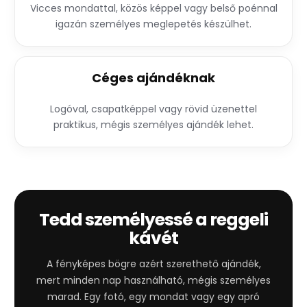
Vicces mondattal, közös képpel vagy belső poénnal
igazán személyes meglepetés készülhet.
Céges ajándéknak
Logóval, csapatképpel vagy rövid üzenettel
praktikus, mégis személyes ajándék lehet.
Tedd személyessé a reggeli
kávét
A fényképes bögre azért szerethető ajándék,
mert minden nap használható, mégis személyes
marad. Egy fotó, egy mondat vagy egy apró