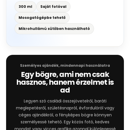
300 ml
Saját fotóval
Mosogatógépbe tehető
Mikrohullámú sütőben használható
Személyes ajándék, mindennapi használatra
Egy bögre, ami nem csak
hasznos, hanem érzelmet is
ad
Legyen szó családi összejövetelről, baráti
meglepetésről, születésnapról, évfordulóról vagy
céges ajándékról, a fényképes bögre könnyen
személyessé tehető. Egy közös fotó, kedves
mondat vagy vicces grafika azonnal különlegessé