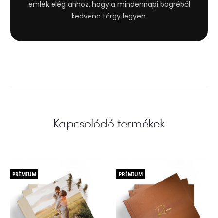
emlék elég ahhoz, hogy a mindennapi bögréből
kedvenc tárgy legyen.
Kapcsolódó termékek
PRÉMIUM
PRÉMIUM