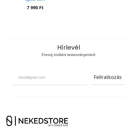
7 990
Ft
Kosárba teszem
Hírlevél
Értesülj elsőként kedvezményeinkről