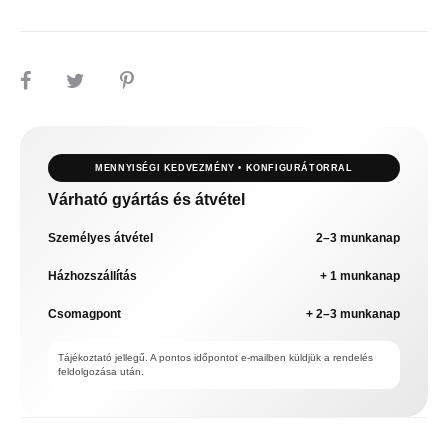
MEGOSZTÁS
MENNYISÉGI KEDVEZMÉNY • KONFIGURÁTORRAL
Várható gyártás és átvétel
Személyes átvétel
2–3 munkanap
Házhozszállítás
+ 1 munkanap
Csomagpont
+ 2–3 munkanap
Tájékoztató jellegű. A pontos időpontot e-mailben küldjük a rendelés
feldolgozása után.