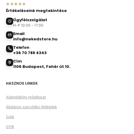
★★★★★
Értékeléseink megtekintése
Ügyfélszolgálat
H-P 10:00 - 17:00
Email
info@nekedstore.hu
Telefon
+36 70 788 4343
Cím
1106 Budapest, Fehér út 10.
HASZNOS LINKEK
Adatvédelmi nyilatkozat
Általános szerződési feltételek
Sütik
GYIK