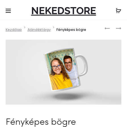
NEKEDSTORE
Termék
PUZZLE
KULCSTA
Kezdőlap
Ajándéktárgy
Fényképes bögre
navigáci
A3
I
A4
Fényképes bögre