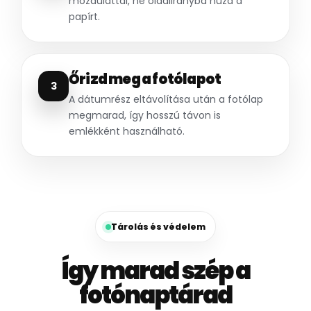
mozdulattal, ne oldalirányba húzd a
papírt.
Őrizd meg a fotólapot
3
A dátumrész eltávolítása után a fotólap
megmarad, így hosszú távon is
emlékként használható.
Tárolás és védelem
Így marad szép a
fotónaptárad