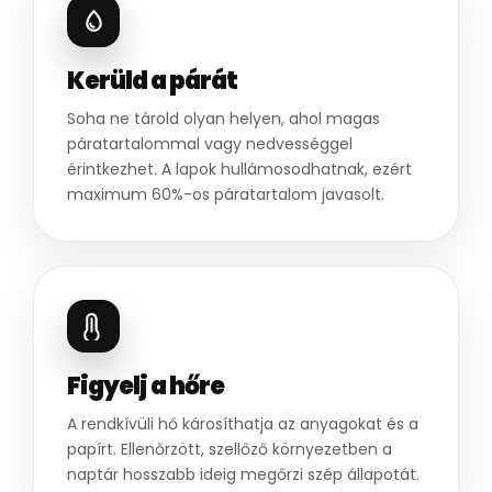
Kerüld a párát
Soha ne tárold olyan helyen, ahol magas
páratartalommal vagy nedvességgel
érintkezhet. A lapok hullámosodhatnak, ezért
maximum 60%-os páratartalom javasolt.
Figyelj a hőre
A rendkívüli hő károsíthatja az anyagokat és a
papírt. Ellenőrzött, szellőző környezetben a
naptár hosszabb ideig megőrzi szép állapotát.