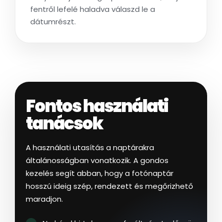
fentről lefelé haladva válaszd le a
dátumrészt.
Fontos használati
tanácsok
A használati utasítás a naptárakra
általánosságban vonatkozik. A gondos
kezelés segít abban, hogy a fotónaptár
hosszú ideig szép, rendezett és megőrizhető
maradjon.