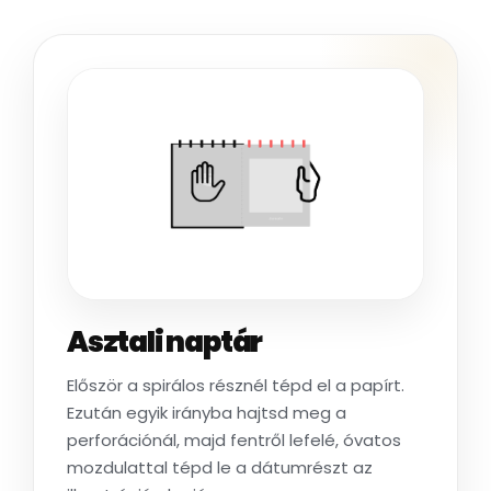
Asztali naptár
Először a spirálos résznél tépd el a papírt.
Ezután egyik irányba hajtsd meg a
perforációnál, majd fentről lefelé, óvatos
mozdulattal tépd le a dátumrészt az