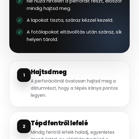
Ne húzd hirtelen a perforált részt, először
mindig hajtsd meg.
A lapokat tiszta, száraz kézzel kezeld.
A fotólapokat eltávolítás után száraz, sík
helyen tárold.
Hajtsd meg
1
A perforációnál óvatosan hajtsd meg a
dátumrészt, hogy a tépés iránya pontos
legyen.
Tépd fentről lefelé
2
Mindig fentről lefelé haladj, egyenletes