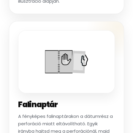
illusztráció alapján.
Falinaptár
A fényképes falinaptárakon a dátumrész a
perforáció miatt eltávolítható. Egyik
irányba hajtsd meg a perforációnál, majd