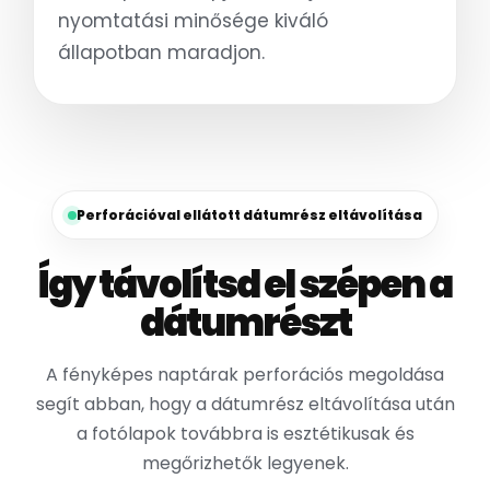
nyomtatási minősége kiváló
állapotban maradjon.
Perforációval ellátott dátumrész eltávolítása
Így távolítsd el szépen a
dátumrészt
A fényképes naptárak perforációs megoldása
segít abban, hogy a dátumrész eltávolítása után
a fotólapok továbbra is esztétikusak és
megőrizhetők legyenek.