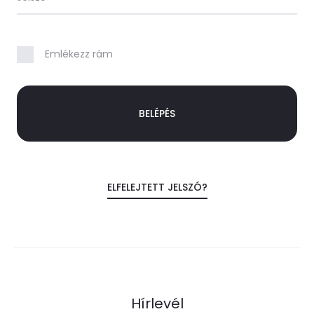
l
é
Emlékezz rám
s
e
BELÉPÉS
k
ELFELEJTETT JELSZÓ?
Hírlevél