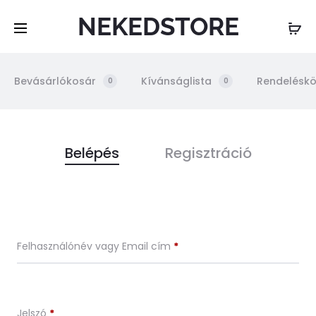
NEKEDSTORE
Bevásárlókosár
Kívánságlista
Rendeléskö
0
0
R
Belépés
Regisztráció
e
n
Kötelező
Felhasználónév vagy Email cím
*
d
e
Kötelező
Jelszó
*