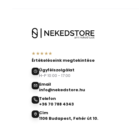
★★★★★
Értékeléseink megtekintése
Ügyfélszolgálat
H-P 10:00 - 17:00
Email
info@nekedstore.hu
Telefon
+36 70 788 4343
Cím
1106 Budapest, Fehér út 10.