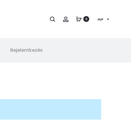
Keresés
Fiók
0
HUF
Bejelentkezés