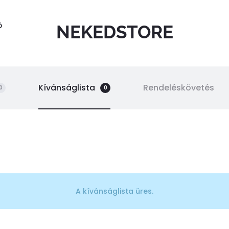
Ó
NEKEDSTORE
Kívánságlista
Rendeléskövetés
0
0
A kívánságlista üres.