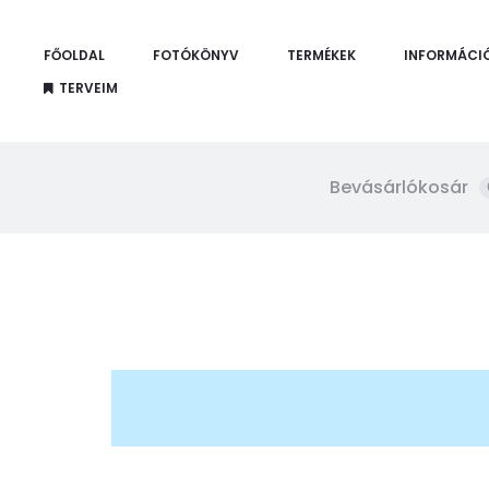
FŐOLDAL
FOTÓKÖNYV
TERMÉKEK
INFORMÁCI
TERVEIM
Bevásárlókosár
W
i
s