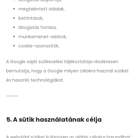
megtekintett oldalak,
kattintások,
látogatás forrása,
munkamenet-adatok,
cookie-azonosítók.
A Google saját sütikezelési tájékoztatója részletesen
bemutatja, hogy a Google milyen célokra használ sütiket
és hasonló technológiákat.
⸻
5. A sütik használatának célja
A weboldal sütiket különösen az alábbi célokra használhat: