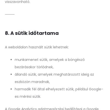
visszavonható.
⸻
8. A sütik időtartama
A weboldalon használt sütik lehetnek:
munkamenet sütik, amelyek a böngésző
bezárásakor törlődnek,
állandó sütik, amelyek meghatározott ideig az
eszközön maradnak,
harmadik fél által elhelyezett sütik, például Google-
es mérési sütik.
A Google Analytics adatmegőrzési beállításai a Google