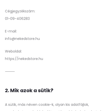
Cégjegyzékszám:
01-09-406283
E-mail:
info@nekedstore.hu
Weboldal:
https://nekedstore.hu
⸻
2. Mik azok a sütik?
A sütik, más néven cookie-k, olyan kis adatfájlok,