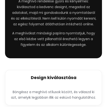
A meghívó rendelése gyors és kényelmes:
kiválasztod a kedvenc designt, megadod az
adatokat, majd mi gondoskodunk a nyomtatásról
és az elkészítésről. Nem kell külön nyomdát keresni,
az egész folyamat átláthatóan intézhető online.
A meghívókat minőségi papírra nyomtatjuk, hogy
az első kézbe vett pillanattól érezhető legyen a
figyelem és az alkalom különlegessége.
Design kiválasztása
Böngéssz a meghívó stílusok között, és válaszd ki
azt, amelyik legjobban illik az esküvő hangulatához.