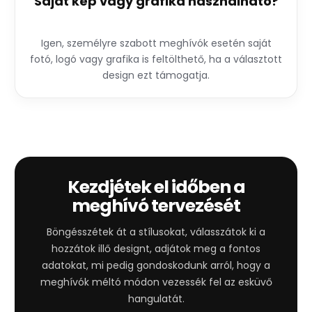
Saját kép vagy grafika használható?
Igen, személyre szabott meghívók esetén saját
fotó, logó vagy grafika is feltölthető, ha a választott
design ezt támogatja.
Kezdjétek el időben a
meghívó tervezését
Böngésszétek át a stílusokat, válasszátok ki a
hozzátok illő designt, adjátok meg a fontos
adatokat, mi pedig gondoskodunk arról, hogy a
meghívók méltó módon vezessék fel az esküvő
hangulatát.