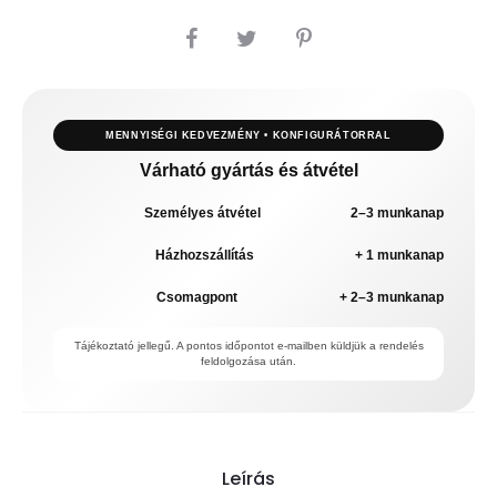
MEGOSZTÁS
MENNYISÉGI KEDVEZMÉNY • KONFIGURÁTORRAL
Várható gyártás és átvétel
Személyes átvétel
2–3 munkanap
Házhozszállítás
+ 1 munkanap
Csomagpont
+ 2–3 munkanap
Tájékoztató jellegű. A pontos időpontot e-mailben küldjük a rendelés
feldolgozása után.
Leírás