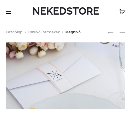
NEKEDSTORE
Term
FOTÓNAP
NEVES
Kezdőlap
Esküvői termékek
Meghívó
KARÁCSO
navi
GÖMB