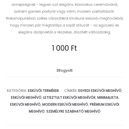
ünnepségnek – legyen szó elegáns, klasszikus ceremóniáról,
bohém garden partyról vagy intim, modern szertartásról.
Webshopunkban széles választékot kínálunk esküvői meghívókból,
hogy minden pár megtalálja a saját stílusát – az egyszerű és
elegáns dizájnoktól a részletes, díszített változatokig.
1 000
Ft
Elfogyott
KATEGÓRIA:
ESKÜVŐI TERMÉKEK
CÍMKÉK:
EGYEDI ESKÜVŐI MEGHÍVÓ
,
ESKÜVŐI MEGHÍVÓ
,
LETISZTULT ESKÜVŐI MEGHÍVÓK
,
MINIMALISTA
ESKÜVŐI MEGHÍVÓ
,
MODERN ESKÜVŐI MEGHÍVÓ
,
PRÉMIUM ESKÜVŐI
MEGHÍVÓ
,
SZEMÉLYRE SZABHATÓ MEGHÍVÓ