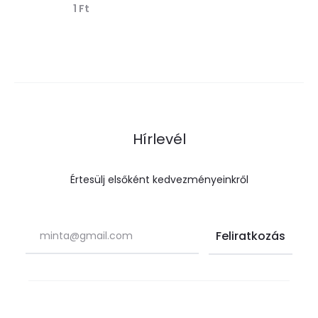
1
Ft
Tovább olvasom
Hírlevél
Értesülj elsőként kedvezményeinkről