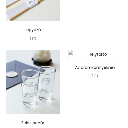
Legyező
1
Ft
Tovább olvasom
Az örömkönnyeknek
1
Ft
Tovább olvasom
Feles pohár