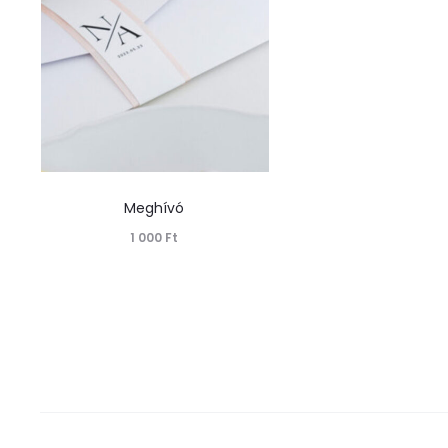
Meghívó
1 000
Ft
Tovább olvasom