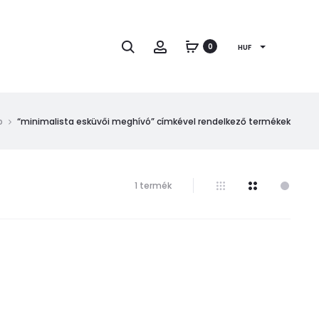
Keresés
Fiók
0
HUF
p
“minimalista esküvői meghívó” címkével rendelkező termékek
Összesen
1 termék
1
találat