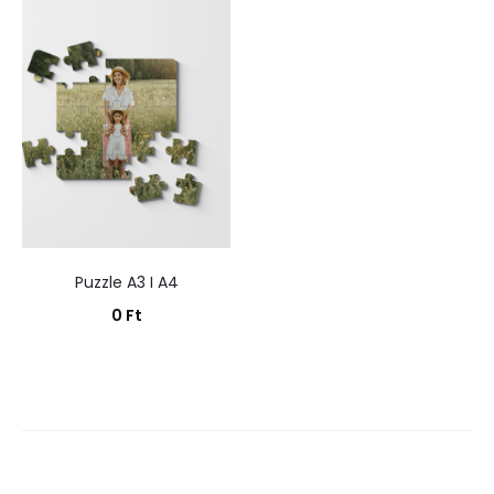
Puzzle A3 I A4
0
Ft
Kosárba teszem