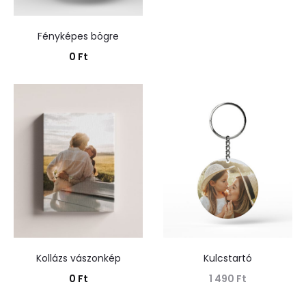
Fényképes bögre
0
Ft
Kosárba teszem
Kollázs vászonkép
Kulcstartó
0
Ft
1 490
Ft
Kosárba teszem
Tovább olvasom