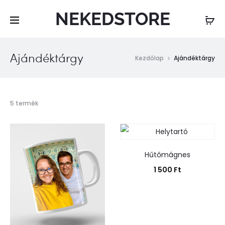
NEKEDSTORE
Ajándéktárgy
Kezdőlap
Ajándéktárgy
Mind
5 termék
a(z)
5
találat
megjelenítve
Hűtőmágnes
1 500
Ft
Kosárba teszem