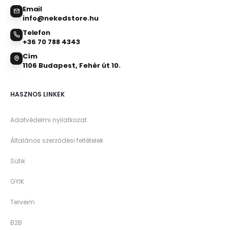
Email
info@nekedstore.hu
Telefon
+36 70 788 4343
Cím
1106 Budapest, Fehér út 10.
HASZNOS LINKEK
Adatvédelmi nyilatkozat
Általános szerződési feltételek
Sütik
GYIK
Terveim
B2B