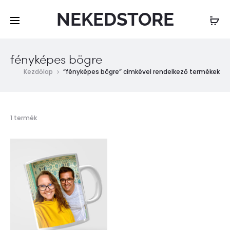
NEKEDSTORE
fényképes bögre
Kezdőlap
“fényképes bögre” címkével rendelkező termékek
Összesen
1 termék
1
találat