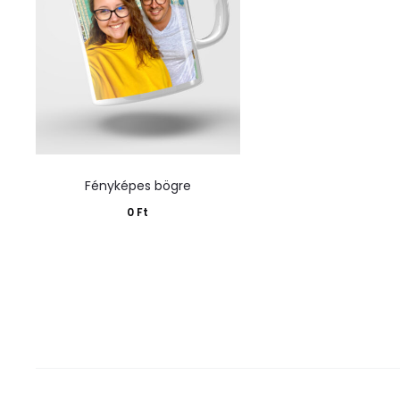
Fényképes bögre
0
Ft
Kosárba teszem