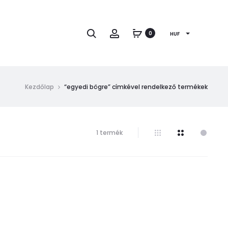
Keresés
Fiók
0
HUF
Kezdőlap
“egyedi bögre” címkével rendelkező termékek
Összesen
1 termék
1
találat