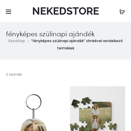
NEKEDSTORE
fényképes szülinapi ajándék
Kezdőlap
“fényképes szülinapi ajándék” címkével rendelkező
termékek
Mind
2 termék
a(z)
2
találat
megjelenítve