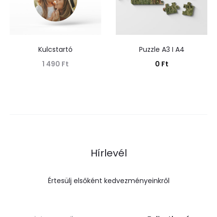
Kulcstartó
Puzzle A3 I A4
1 490
Ft
0
Ft
Tovább olvasom
Kosárba teszem
Hírlevél
Értesülj elsőként kedvezményeinkről