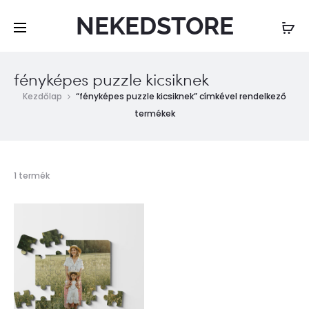
NEKEDSTORE
fényképes puzzle kicsiknek
Kezdőlap
“fényképes puzzle kicsiknek” címkével rendelkező
termékek
Összesen
1 termék
1
találat