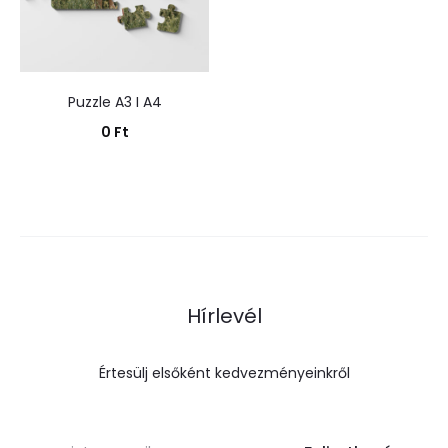
Puzzle A3 I A4
0
Ft
Kosárba teszem
Hírlevél
Értesülj elsőként kedvezményeinkről