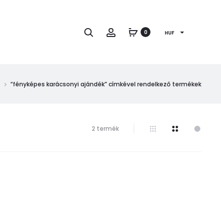
Keresés
Fiók
0
HUF
p
“fényképes karácsonyi ajándék” címkével rendelkező termékek
Mind
2 termék
a(z)
2
találat
megjelenítve