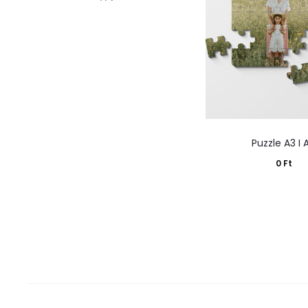
Tovább olvasom
Puzzle A3 I 
0
Ft
Kosárba tes