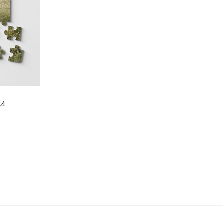
A4
zem