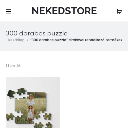
NEKEDSTORE
300 darabos puzzle
Kezdőlap
“300 darabos puzzle” címkével rendelkező termékek
Összesen
1 termék
1
találat