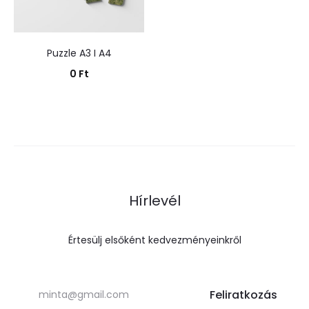
Puzzle A3 I A4
0
Ft
Kosárba teszem
Hírlevél
Értesülj elsőként kedvezményeinkről