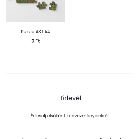
Puzzle A3 I A4
0
Ft
Kosárba teszem
Hírlevél
Értesülj elsőként kedvezményeinkről