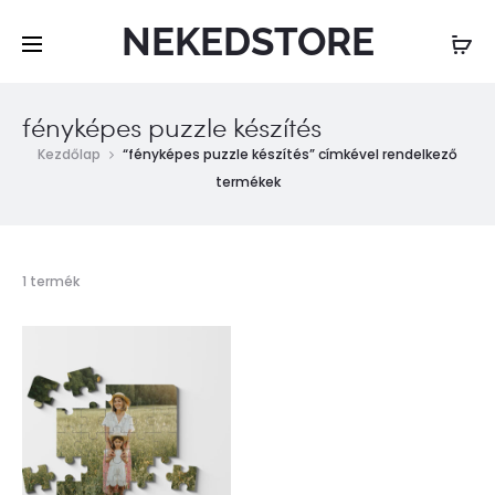
NEKEDSTORE
fényképes puzzle készítés
Kezdőlap
“fényképes puzzle készítés” címkével rendelkező
termékek
Összesen
1 termék
1
találat