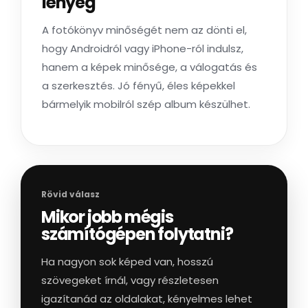
lényeg
A fotókönyv minőségét nem az dönti el,
hogy Androidról vagy iPhone-ról indulsz,
hanem a képek minősége, a válogatás és
a szerkesztés. Jó fényű, éles képekkel
bármelyik mobilról szép album készülhet.
Rövid válasz
Mikor jobb mégis
számítógépen folytatni?
Ha nagyon sok képed van, hosszú
szövegeket írnál, vagy részletesen
igazítanád az oldalakat, kényelmes lehet