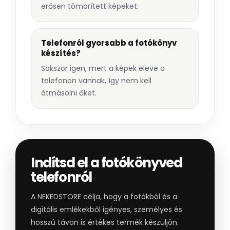
erősen tömörített képeket.
Telefonról gyorsabb a fotókönyv
készítés?
Sokszor igen, mert a képek eleve a
telefonon vannak, így nem kell
átmásolni őket.
Indítsd el a fotókönyved
telefonról
A NEKEDSTORE célja, hogy a fotókból és a
digitális emlékekből igényes, személyes és
hosszú távon is értékes termék készüljön.