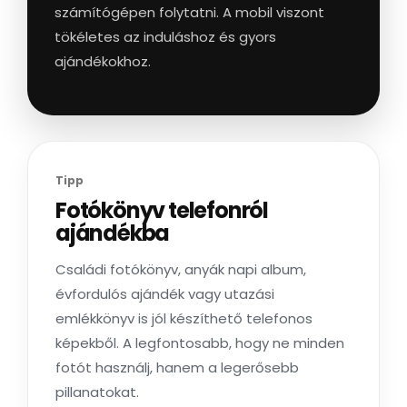
számítógépen folytatni. A mobil viszont
tökéletes az induláshoz és gyors
ajándékokhoz.
Tipp
Fotókönyv telefonról
ajándékba
Családi fotókönyv, anyák napi album,
évfordulós ajándék vagy utazási
emlékkönyv is jól készíthető telefonos
képekből. A legfontosabb, hogy ne minden
fotót használj, hanem a legerősebb
pillanatokat.