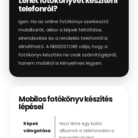
Lehet fotókönyvet készíteni
telefonról?
Igen. Ha az online fotókönyv szerkesztő
mobilbarát, akkor a képek feltöltése,
elrendezése és a rendelés telefonról is
elindítható. A NEKEDSTORE célja, hogy a
fotókönyv készítés ne csak számítógépről,
hanem mobilról is kényelmes legyen.
Mobilos fotókönyv készítés
lépései
Képek
Hozz létre egy külön
válogatása
albumot a telefonodon a
használni kívánt