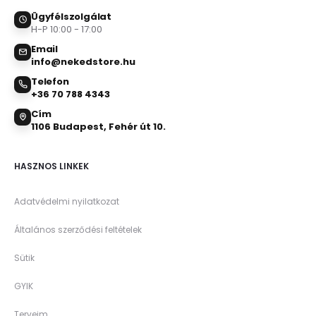
Ügyfélszolgálat
H-P 10:00 - 17:00
Email
info@nekedstore.hu
Telefon
+36 70 788 4343
Cím
1106 Budapest, Fehér út 10.
HASZNOS LINKEK
Adatvédelmi nyilatkozat
Általános szerződési feltételek
Sütik
GYIK
Terveim