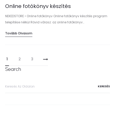
Online fotókönyv készítés
NEKEDSTORE • Online fotókönyv Online fotókönyv készítés program
telepítése nélkül Rövid válasz: az online fotókönyv…
Tovább Olvasom
Bejegyzések
1
2
3
lapozása
Search
Keresés
erre: