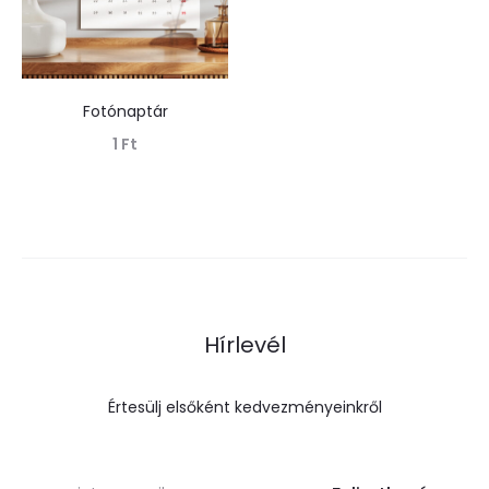
Fotónaptár
1
Ft
Tovább olvasom
Hírlevél
Értesülj elsőként kedvezményeinkről