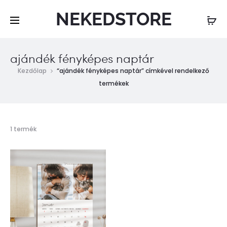
NEKEDSTORE
ajándék fényképes naptár
Kezdőlap
“ajándék fényképes naptár” címkével rendelkező
termékek
Összesen
1 termék
1
találat