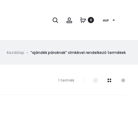
Keresés
Fiók
0
HUF
Kezdőlap
“ajándék pároknak” címkével rendelkező termékek
Összesen
1 termék
1
találat