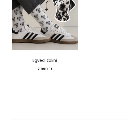
Egyedi zokni
7 990
Ft
Kosárba teszem