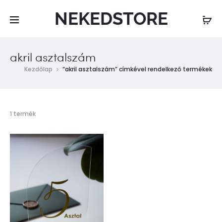
NEKEDSTORE
akril asztalszám
Kezdőlap
“akril asztalszám” címkével rendelkező termékek
Összesen
1 termék
1
találat