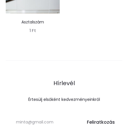
Asztalszám
1
Ft
Tovább olvasom
Hírlevél
Értesülj elsőként kedvezményeinkről