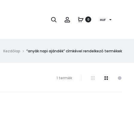
Keresés
Fiók
0
HUF
Kezdőlap
“anyák napi ajándék” címkével rendelkező termékek
Összesen
1 termék
1
találat