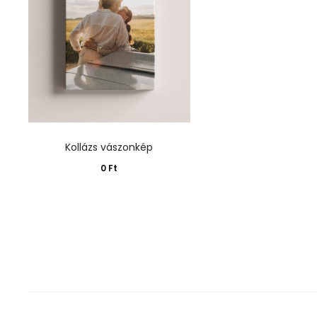
Kollázs vászonkép
0
Ft
Kosárba teszem