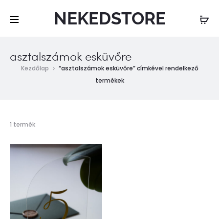
NEKEDSTORE
asztalszámok esküvőre
Kezdőlap
“asztalszámok esküvőre” címkével rendelkező
termékek
Összesen
1 termék
1
találat