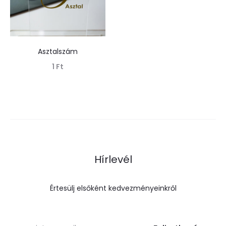
Asztalszám
1
Ft
Tovább olvasom
Hírlevél
Értesülj elsőként kedvezményeinkről