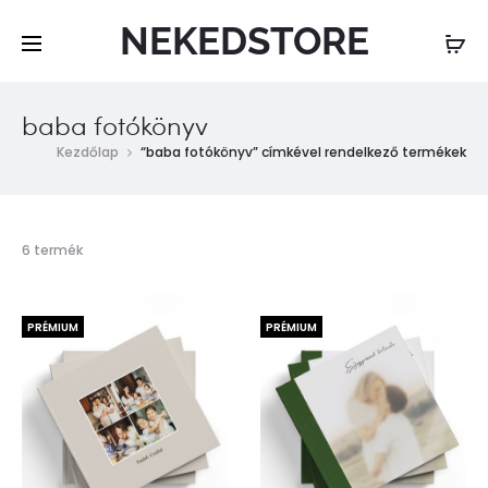
NEKEDSTORE
baba fotókönyv
Kezdőlap
“baba fotókönyv” címkével rendelkező termékek
Mind
6 termék
a(z)
6
találat
PRÉMIUM
PRÉMIUM
megjelenítve