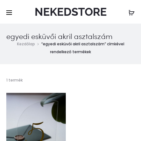
NEKEDSTORE
egyedi esküvői akril asztalszám
Kezdőlap
“egyedi esküvői akril asztalszám” címkével
rendelkező termékek
Összesen
1 termék
1
találat