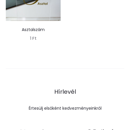
Asztalszám
1
Ft
Tovább olvasom
Hírlevél
Értesülj elsőként kedvezményeinkről