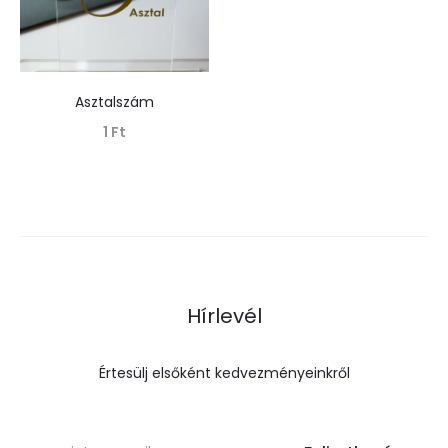
Asztalszám
1
Ft
Tovább olvasom
Hírlevél
Értesülj elsőként kedvezményeinkről