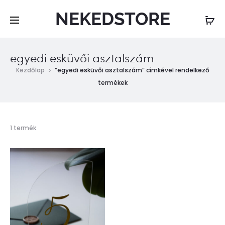
NEKEDSTORE
egyedi esküvői asztalszám
Kezdőlap
“egyedi esküvői asztalszám” címkével rendelkező
termékek
Összesen
1 termék
1
találat