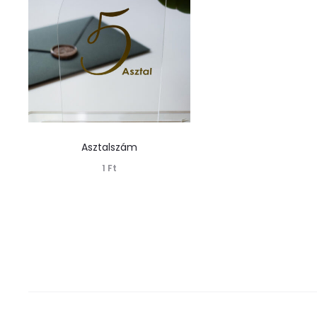
Asztalszám
1
Ft
Tovább olvasom