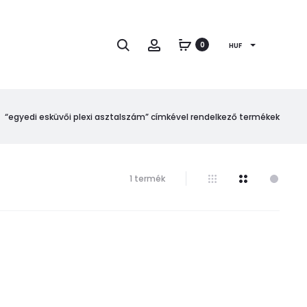
Keresés
Fiók
0
HUF
“egyedi esküvői plexi asztalszám” címkével rendelkező termékek
Összesen
1 termék
1
találat