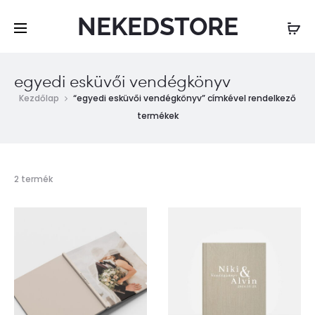
NEKEDSTORE
egyedi esküvői vendégkönyv
Kezdőlap
“egyedi esküvői vendégkönyv” címkével rendelkező
termékek
Mind
2 termék
a(z)
2
találat
megjelenítve