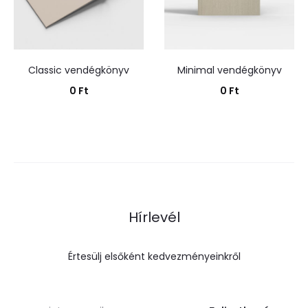
Classic vendégkönyv
Minimal vendégkönyv
0
Ft
0
Ft
Kosárba teszem
Kosárba teszem
Hírlevél
Értesülj elsőként kedvezményeinkről