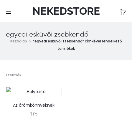
NEKEDSTORE
egyedi esküvői zsebkendő
Kezdőlap
“egyedi esküvői zsebkendő” címkével rendelkező
termékek
Összesen
1 termék
1
találat
Az örömkönnyeknek
1
Ft
Tovább olvasom