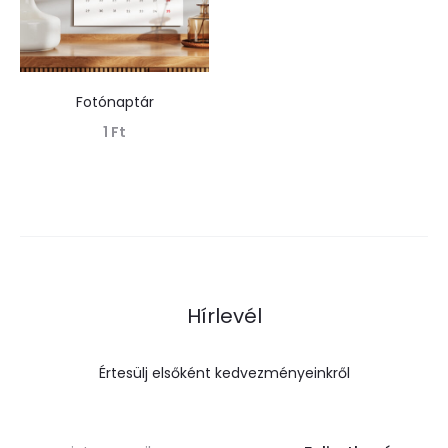
Fotónaptár
1
Ft
Tovább olvasom
Hírlevél
Értesülj elsőként kedvezményeinkről