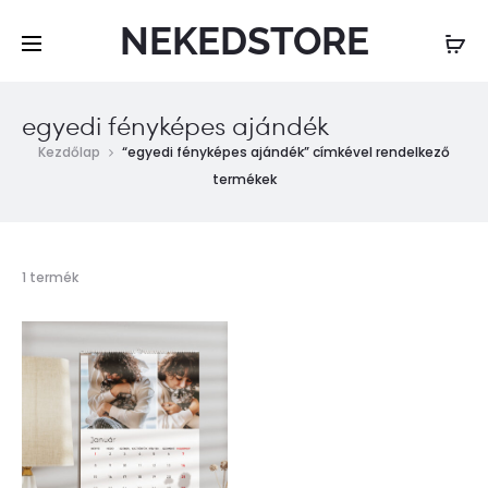
NEKEDSTORE
egyedi fényképes ajándék
Kezdőlap
“egyedi fényképes ajándék” címkével rendelkező
termékek
Összesen
1 termék
1
találat