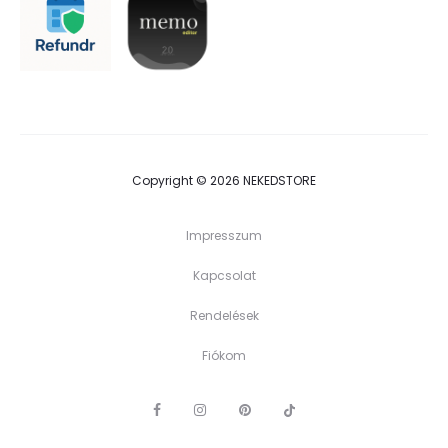
Copyright © 2026 NEKEDSTORE
Impresszum
Kapcsolat
Rendelések
Fiókom
F
I
P
G
a
n
i
o
c
s
n
o