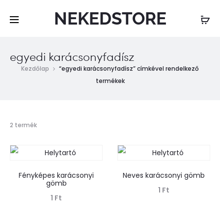
NEKEDSTORE
egyedi karácsonyfadísz
Kezdőlap
“egyedi karácsonyfadísz” címkével rendelkező
termékek
Mind
2 termék
a(z)
2
találat
megjelenítve
Fényképes karácsonyi
Neves karácsonyi gömb
gömb
1
Ft
1
Ft
Tovább olvasom
Tovább olvasom