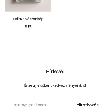
Kollázs vászonkép
0
Ft
Kosárba teszem
Hírlevél
Értesülj elsőként kedvezményeinkről