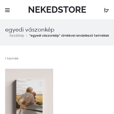
NEKEDSTORE
egyedi vászonkép
Kezdőlap
“egyedi vászonkép” címkével rendelkező termékek
Összesen
1 termék
1
találat