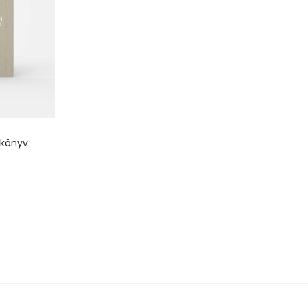
gkönyv
zem