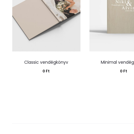
Classic vendégkönyv
Minimal vendé
0
Ft
0
Ft
Kosárba teszem
Kosárba tes