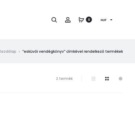
Keresés
Fiók
0
HUF
Kezdőlap
“esküvői vendégkönyv” címkével rendelkező termékek
Mind
2 termék
a(z)
2
találat
megjelenítve