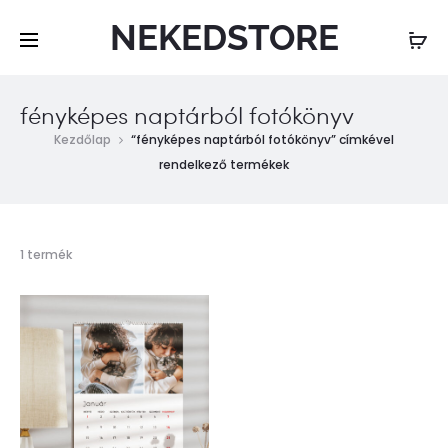
NEKEDSTORE
fényképes naptárból fotókönyv
Kezdőlap
“fényképes naptárból fotókönyv” címkével
rendelkező termékek
Összesen
1 termék
1
találat