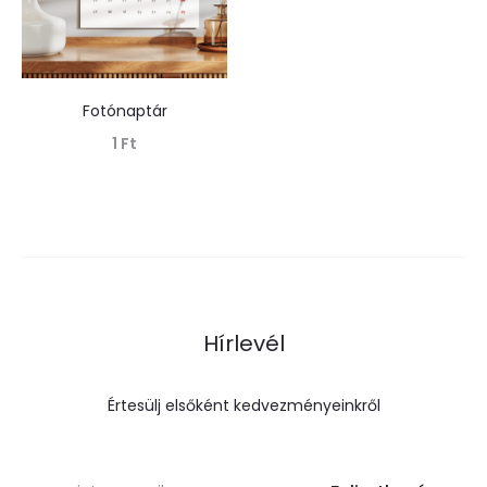
Fotónaptár
1
Ft
Tovább olvasom
Hírlevél
Értesülj elsőként kedvezményeinkről