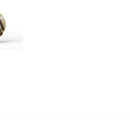
ó
asom