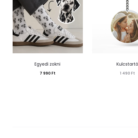
Egyedi zokni
Kulcstart
7 990
Ft
1 490
Ft
Kosárba teszem
Tovább olv