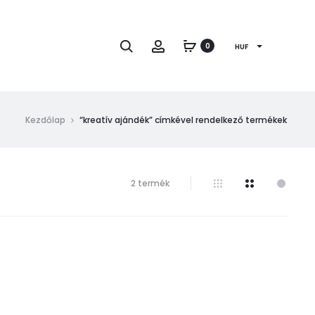
Keresés
Fiók
0
HUF
Kezdőlap
“kreatív ajándék” címkével rendelkező termékek
Mind
2 termék
a(z)
2
találat
megjelenítve