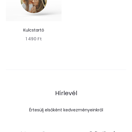
Kulcstartó
1 490
Ft
Tovább olvasom
Hírlevél
Értesülj elsőként kedvezményeinkről