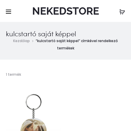
NEKEDSTORE
kulcstartó saját képpel
Kezdőlap
“kulcstartó saját képpel” címkével rendelkező
termékek
Összesen
1 termék
1
találat