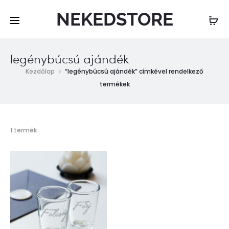
NEKEDSTORE
legénybúcsú ajándék
Kezdőlap
“legénybúcsú ajándék” címkével rendelkező
termékek
Összesen
1 termék
1
találat