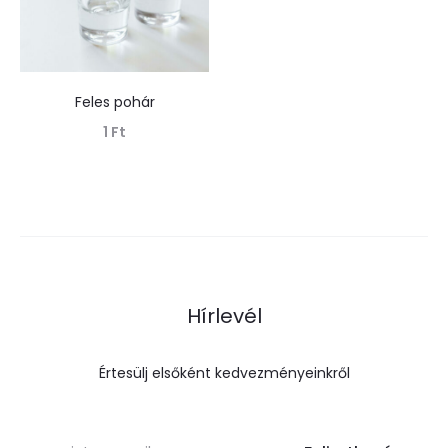
Feles pohár
1
Ft
Tovább olvasom
Hírlevél
Értesülj elsőként kedvezményeinkről