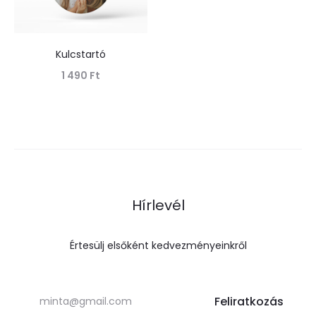
Kulcstartó
1 490
Ft
Tovább olvasom
Hírlevél
Értesülj elsőként kedvezményeinkről