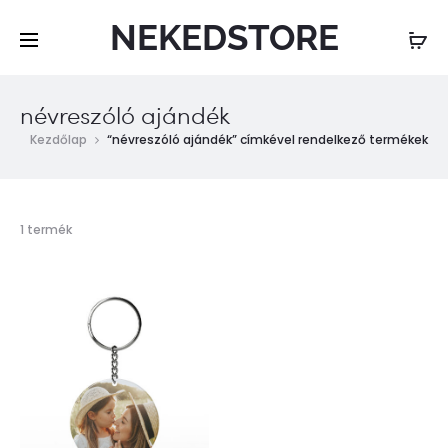
NEKEDSTORE
névreszóló ajándék
Kezdőlap
“névreszóló ajándék” címkével rendelkező termékek
Összesen
1 termék
1
találat