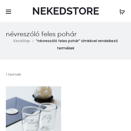
NEKEDSTORE
névreszóló feles pohár
Kezdőlap
“névreszóló feles pohár” címkével rendelkező
termékek
Összesen
1 termék
1
találat