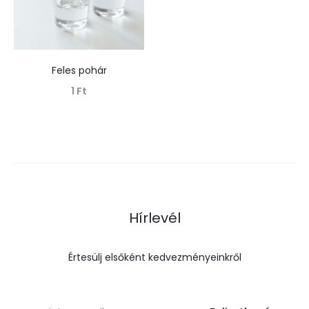
Feles pohár
1
Ft
Tovább olvasom
Hírlevél
Értesülj elsőként kedvezményeinkről