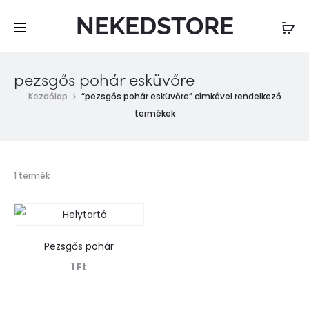
NEKEDSTORE
pezsgős pohár esküvőre
Kezdőlap
“pezsgős pohár esküvőre” címkével rendelkező
termékek
Összesen
1 termék
1
találat
Pezsgős pohár
1
Ft
Tovább olvasom