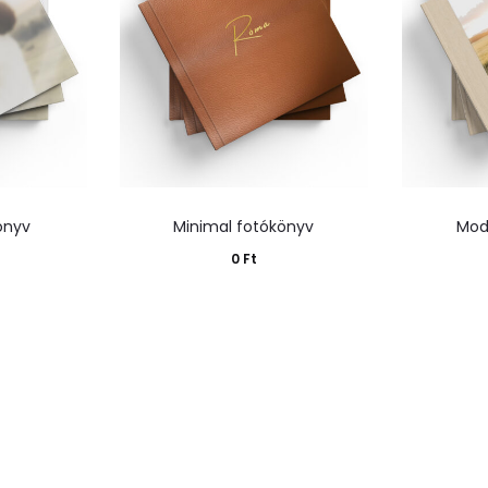
önyv
Minimal fotókönyv
Mod
0
Ft
zem
Kosárba teszem
Ko