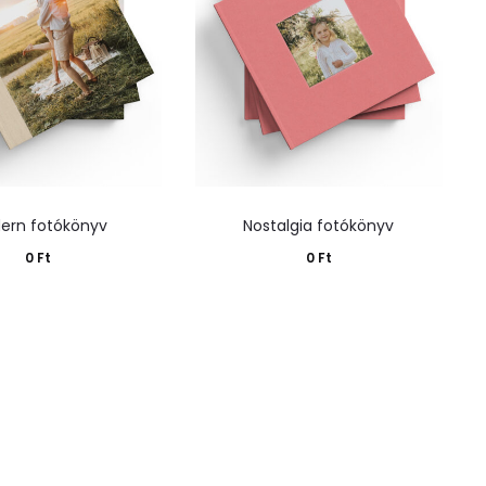
ern fotókönyv
Nostalgia fotókönyv
0
Ft
0
Ft
sárba teszem
Kosárba teszem