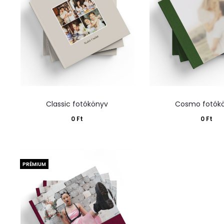
Classic fotókönyv
Cosmo fotók
0
Ft
0
Ft
Kosárba teszem
Kosárba tes
PRÉMIUM