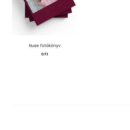
Nuse fotókönyv
0
Ft
Kosárba teszem