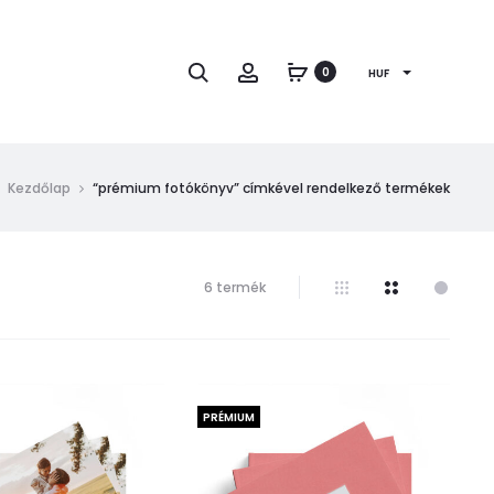
Keresés
Fiók
0
HUF
Kezdőlap
“prémium fotókönyv” címkével rendelkező termékek
Mind
6 termék
a(z)
6
találat
megjelenítve
PRÉMIUM