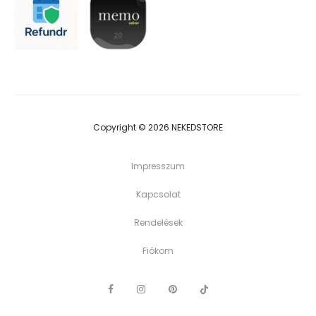
Copyright © 2026 NEKEDSTORE
Impresszum
Kapcsolat
Rendelések
Fiókom
F
I
P
G
a
n
i
o
c
s
n
o