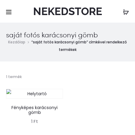
NEKEDSTORE
saját fotós karácsonyi gömb
Kezdőlap
“saját fotós karácsonyi gömb” címkével rendelkező
termékek
Összesen
1 termék
1
találat
Fényképes karácsonyi
gömb
1
Ft
Tovább olvasom