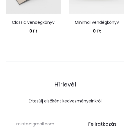
Classic vendégkönyv
Minimal vendégkönyv
0
Ft
0
Ft
Kosárba teszem
Kosárba teszem
Hírlevél
Értesülj elsőként kedvezményeinkről