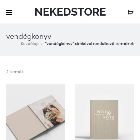
NEKEDSTORE
vendégkönyv
Kezdőlap
“vendégkönyv” címkével rendelkező termékek
Mind
2 termék
a(z)
2
találat
megjelenítve