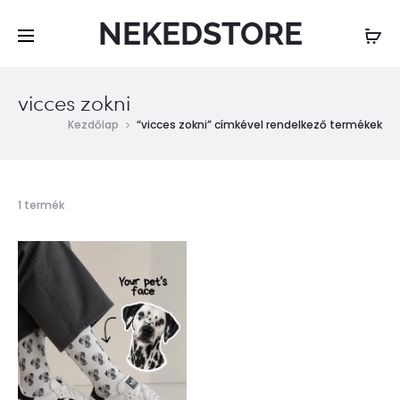
NEKEDSTORE
vicces zokni
Kezdőlap
“vicces zokni” címkével rendelkező termékek
Összesen
1 termék
1
találat