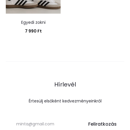
Egyedi zokni
7 990
Ft
Kosárba teszem
Hírlevél
Értesülj elsőként kedvezményeinkről