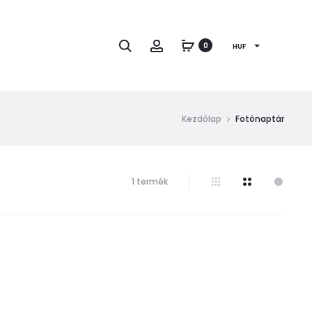
Keresés
Fiók
0
HUF
Kezdőlap
Fotónaptár
Összesen
1 termék
1
találat