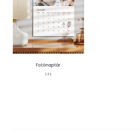
Fotónaptár
1
Ft
Tovább olvasom