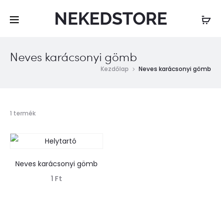
NEKEDSTORE
Neves karácsonyi gömb
Kezdőlap
Neves karácsonyi gömb
Összesen
1 termék
1
találat
Neves karácsonyi gömb
1
Ft
Tovább olvasom